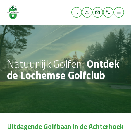
Home
Menu
BAAN
Natuurlijk Golfen:
Ontdek
CLUB
de Lochemse Golfclub
RESTAURANT
LESSEN
Uitdagende Golfbaan in de Achterhoek