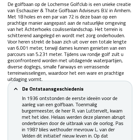
De golfbaan op de Lochemse Golfclub is een unieke creatie
van Eschauzier & Thate Golfbaan Adviseurs B.V. in Arnhem.
Met 18 holes en een par van 72 is deze baan op een
prachtige manier aangepast aan de natuurlijke omgeving
van het Achterhoeks coulissenlandschap. Het terrein is
schitterend aangelegd en wordt met zorg onderhouden.
Voor heren strekt de baan zich uit over een totale lengte
van 6.001 meter, terwijl dames kunnen genieten van een
parcours van 5.231 meter. Tijdens uw rondje golf zult u
geconfronteerd worden met uitdagende waterpartijen,
diverse doglegs, smalle fairways en verrassende
terreinwisselingen, waardoor het een ware en prachtige
uitdaging vormt.
De Ontstaansgeschiedenis
In 1936 ontstonden de eerste ideeën voor de
aanleg van een golfbaan. Toenmalig
burgermeester, de heer R. van Luttervelt, kwam
met het idee. Helaas werden deze plannen abrupt
onderbroken door de uitbraak van de oorlog. Pas
in 1987 blies wethouder mevrouw L. van der
Velden dit initiatief nieuw leven in. Op dat