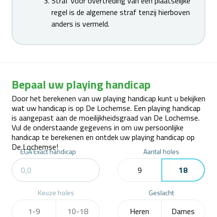
Straf voor overtreding van een plaatselijke
regel is de algemene straf tenzij hierboven
anders is vermeld.
Bepaal uw playing handicap
Door het berekenen van uw playing handicap kunt u bekijken
wat uw handicap is op De Lochemse. Een playing handicap
is aangepast aan de moeilijkheidsgraad van De Lochemse.
Vul de onderstaande gegevens in om uw persoonlijke
handicap te berekenen en ontdek uw playing handicap op
De Lochemse!
EGA Exact handicap
Aantal holes
9
18
Keuze holes
Geslacht
1-9
10-18
Heren
Dames